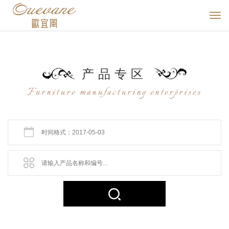
产品
专区
Furniture manufacturing enterprises