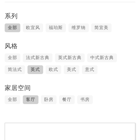
系列
全部
欧宜风
福珀斯
维罗纳
简宜美
风格
全部
法式新古典
英式新古典
中式新古典
简法式
英式
欧式
美式
意式
家居空间
全部
客厅
卧房
餐厅
书房