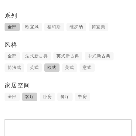
系列
全部
欧宜风
福珀斯
维罗纳
简宜美
风格
全部
法式新古典
英式新古典
中式新古典
简法式
英式
欧式
美式
意式
家居空间
全部
客厅
卧房
餐厅
书房