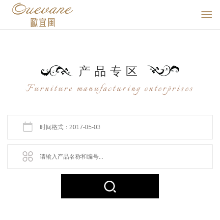
产品
专区
Furniture manufacturing enterprises