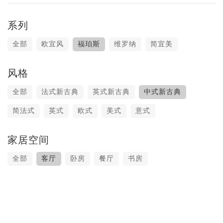
系列
全部
欧宜风
福珀斯
维罗纳
简宜美
风格
全部
法式新古典
英式新古典
中式新古典
简法式
英式
欧式
美式
意式
家居空间
全部
客厅
卧房
餐厅
书房