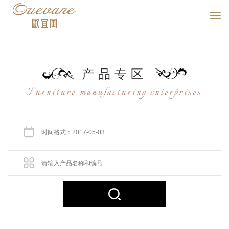
产品
专区
Furniture manufacturing enterprises