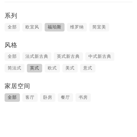
系列
全部
欧宜风
福珀斯
维罗纳
简宜美
风格
全部
法式新古典
英式新古典
中式新古典
简法式
英式
欧式
美式
意式
家居空间
全部
客厅
卧房
餐厅
书房