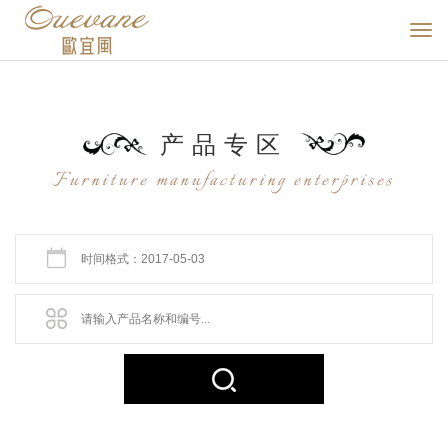
产品
专区
Furniture manufacturing enterprises