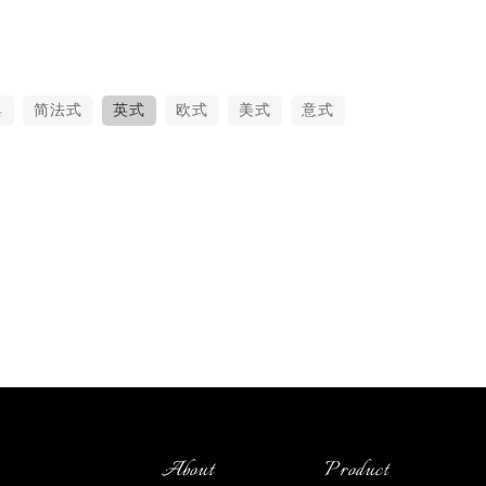
典
简法式
英式
欧式
美式
意式
About
Product