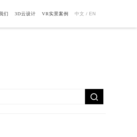
EN
我们
3D云设计
VR实景案例
中文
/