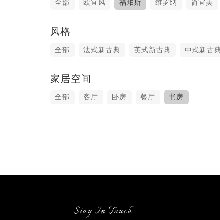
全部
欧宜风
福珀斯
维罗纳
简宜美
风格
全部
法式新古典
英式新古典
中式新古
家居空间
全部
客厅
卧房
餐厅
书房
Stay In Touch